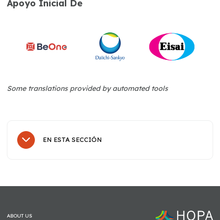
Apoyo Inicial De
Some translations provided by automated tools
EN ESTA SECCIÓN
Subnavegación
Educación del paciente
Hora de hablar: La diversidad en los estudios clínicos
Hora de hablar: Náuseas y vómitos provocados por la quimioterapia
ABOUT US